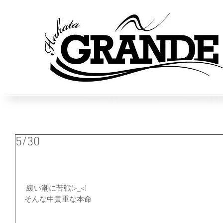
5/30
 緩い潮に苦戦(>_<)
そんな中貴重な本命