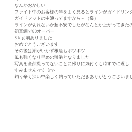
なんかおかしい
ファイト中のお客様の竿をよく見るとラインがガイドリン
ガイドフットの中通ってますから～（爆）
ラインが切れないか超不安でしたがなんとか上がってきた
初真鯛で80オーバー
8ｋｇ弱ありました
おめでとうございます
その後は潮がいかず根魚もポツポツ
風も強くなり早めの帰港となりました
写真を全然撮ってないことに帰りに気付くも時すでに遅し
すみません<m(__)m>
釣り辛く渋い中楽しく釣っていただきありがとうございま