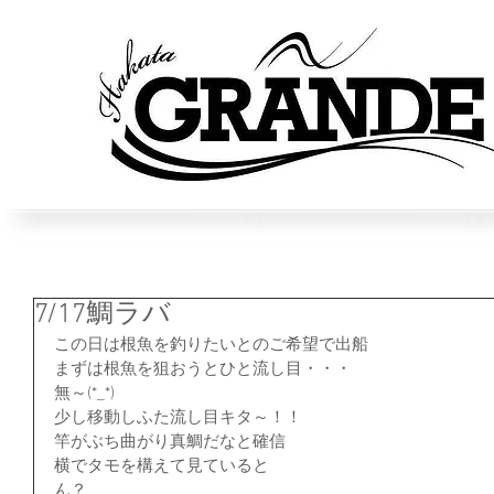
7/17鯛ラバ
この日は根魚を釣りたいとのご希望で出船
まずは根魚を狙おうとひと流し目・・・
無～(*_*)
少し移動しふた流し目キタ～！！
竿がぶち曲がり真鯛だなと確信
横でタモを構えて見ていると
ん？