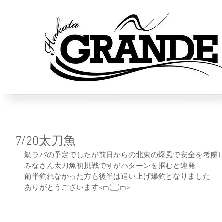
7/20太刀魚
鯛ラバの予定でしたが前日からの北東の爆風で安全を考慮
みなさん太刀魚初挑戦ですがパターンを掴むと連発
前半釣れなかった方も後半は追い上げ爆釣となりました
ありがとうございます<m(__)m>