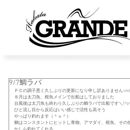
9/7鯛ラバ
ＰＣの調子悪く久しぶりの更新になり申し訳ありません<m(_
８月は太刀魚、根魚メインで出船はしておりました
台風後は太刀魚も終わり久しぶりの鯛ラバで出船です＼(^o^
ひと流し目から反応はいい感じで活性も高そう
やっぱり釣れます（＾ｕ＾）
鯛はコンスタントにヒットし青物、アマダイ、根魚、その
かしら釣れてくれる