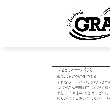
11/28シーバス
鯛ラバ予定が時化で中止
それならシーバス行きたいとの
ほぼ皆さん初挑戦でしたが全員
そして70UPおめでとうございます
ありがとうございました<m(__)m