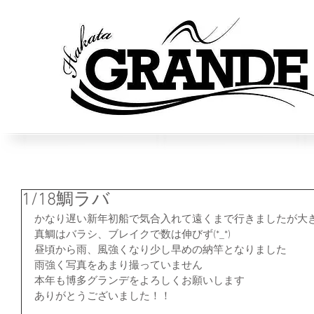
1/18鯛ラバ
かなり遅い新年初船で気合入れて遠くまで行きましたが大
真鯛はバラシ、ブレイクで数は伸びず(*_*)
昼頃から雨、風強くなり少し早めの納竿となりました
雨強く写真をあまり撮っていません
本年も博多グランデをよろしくお願いします
ありがとうございました！！