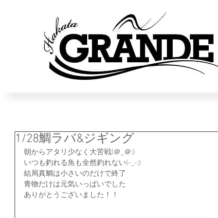
1/28鯛ラバ&ジギング
朝からアタリ少なく大苦戦(＠_＠;)
いつも釣れる魚も全然釣れない(-_-;)
結局真鯛は小さいのだけで終了
青物だけは元気いっぱいでした
ありがとうございました！！