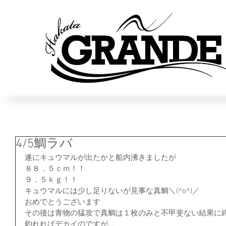
4/5鯛ラバ
遂にキュウマルが出たかと船内沸きましたが
８８．５ｃｍ！！
９．５ｋｇ！！
キュウマルには少し足りないが見事な真鯛＼(^o^)／
おめでとうございます
その後は青物の猛攻で真鯛は１枚のみと不甲斐ない結果に終わり
釣れればデカイのですが…