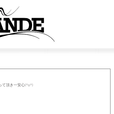
ご予
頂き一安心(^o^)