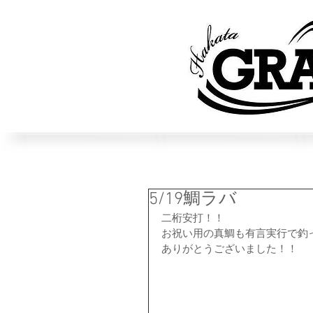
5/19鯛ラバ
二桁安打！！
お祝い用の真鯛も有言実行で釣って
ありがとうございました！！