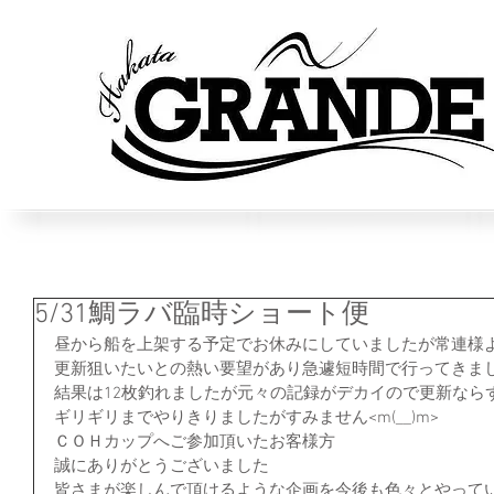
5/31鯛ラバ臨時ショート便
昼から船を上架する予定でお休みにしていましたが常連様
更新狙いたいとの熱い要望があり急遽短時間で行ってきました(
結果は12枚釣れましたが元々の記録がデカイので更新ならず(^
ギリギリまでやりきりましたがすみません<m(__)m>
ＣＯＨカップへご参加頂いたお客様方
誠にありがとうございました
皆さまが楽しんで頂けるような企画を今後も色々とやって