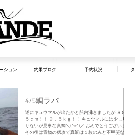
ご予
ーション
釣果ブログ
予約状況
タ
4/5鯛ラバ
遂にキュウマルが出たかと船内沸きましたが ８８．
５ｃｍ！！ ９．５ｋｇ！！ キュウマルには少し足
りないが見事な真鯛＼(^o^)／ おめでとうございます
その後は青物の猛攻で真鯛は１枚のみと不甲斐ない