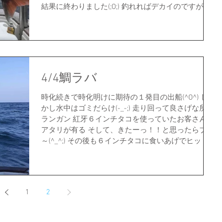
結果に終わりました(;O;) 釣れればデカイのですが…...
4/4鯛ラバ
時化続きで時化明けに期待の１発目の出船(^O^) し
かし水中はゴミだらけ(-_-;) 走り回って良さげな所を
ランガン 紅牙６インチタコを使っていたお客さんは
アタリが有る そして、きたーっ！！と思ったらブリ
～(^_^;) その後も６インチタコに食いあげでヒット...
1
2