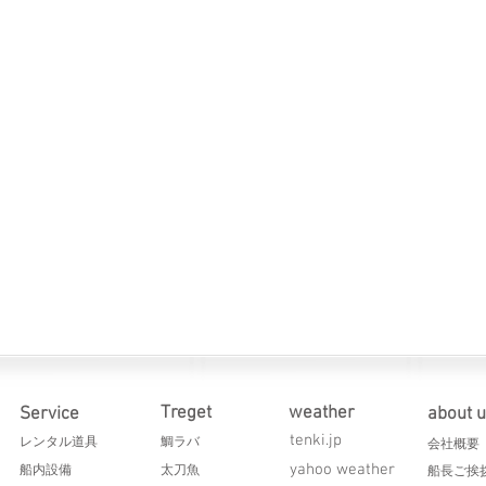
Treget
weather
Service
about 
tenki.jp
レンタル道具
鯛ラバ
会社概要
yahoo weather
船内設備
太刀魚
​船長ご挨